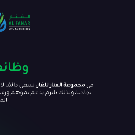
وظائ
في
مجموعة الفنار للغاز
، نسعى دائمًا 
نجاحنا، ولذلك نلتزم بدعم نموهم ور
الم