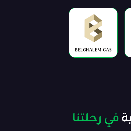
ة
في رحلتنا