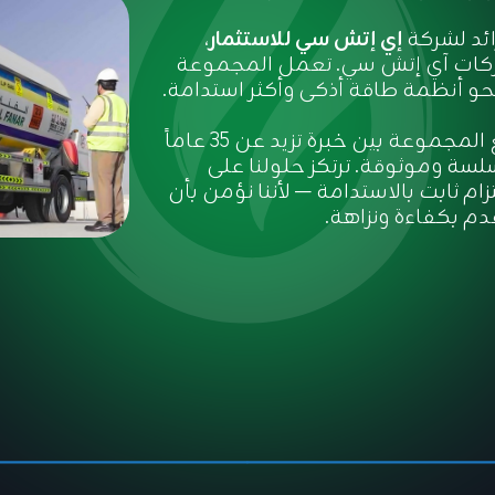
رائد لشركة
إي إتش سي للاستثمار
،
ات آي إتش سي. تعمل المجموعة
نحو أنظمة طاقة أذكى وأكثر استدامة.
مع حضور قوي في كل أنحاء الدولة، تجمع المجموعة بين خبرة تزيد عن 35 عاماً
سة وموثوقة. ترتكز حلولنا على
ام ثابت بالاستدامة — لأننا نؤمن بأن
دم بكفاءة ونزاهة.