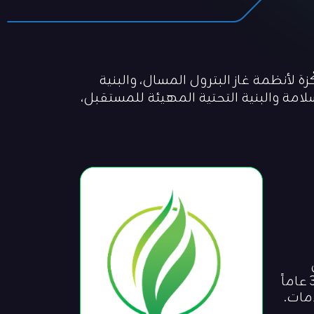
زة لأنظمة غاز البترول المسال، والبنية
لامة والبنية التحتية المهيئة للمستقبل،
جميع أنحاء الإمارات. واستناداً إلى إرث مجموعة الفنار للغاز الموثوق، والتي تمتد خبرتها لأكثر من 35 عاماً
مات.